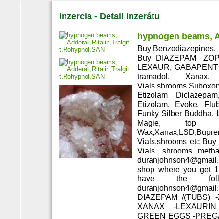
Inzercia - Detail inzerátu
hypnogen beams, Ad
Buy Benzodiazepines, 
Buy DIAZEPAM, ZOP
LEXAUR, GABAPENTIN
tramadol, Xanax,
Vials,shrooms,Subox
Etizolam Diclazepam
Etizolam, Evoke, Fl
Funky Silber Buddha, 
Magie, top qu
Wax,Xanax,LSD,Bupre
Vials,shrooms etc Bu
Vials, shrooms metha
duranjohnson4@gmail
shop where you get 1
have the follo
duranjohnson4@gma
DIAZEPAM /(TUBS)
XANAX -LEXAURIN
GREEN EGGS -PREGABA