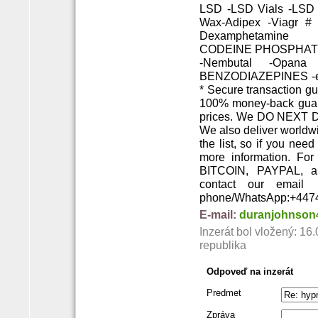
LSD -LSD Vials -LSD 
Wax-Adipex -Viagr
Dexamphetamine 
CODEINE PHOSPHATE -
-Nembutal -Opana
BENZODIAZEPINES -etc.
* Secure transaction gu
100% money-back guara
prices. We DO NEXT 
We also deliver worldwi
the list, so if you need
more information. For
BITCOIN, PAYPAL, an
contact our email
phone/WhatsApp:+447
E-mail:
duranjohnson
Inzerát bol vložený: 16.
republika
Odpoveď na inzerát
Predmet
Zpráva