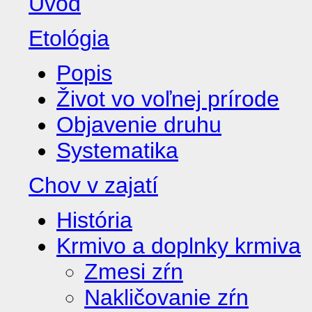
Úvod
Etológia
Popis
Život vo voľnej prírode
Objavenie druhu
Systematika
Chov v zajatí
História
Krmivo a doplnky krmiva
Zmesi zŕn
Nakličovanie zŕn