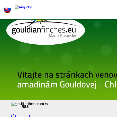
Gouldianfinches.eu – amadina Gouldovej, Chloebia gouldiae, Erythrura Gouldiae, Genetika, Forum
RSS