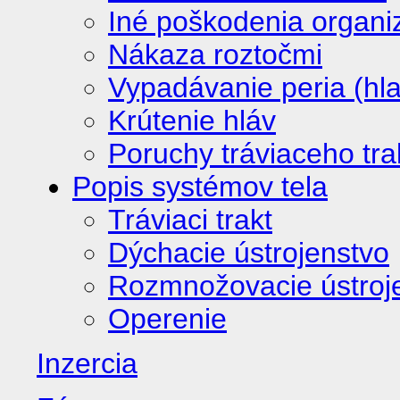
Iné poškodenia organ
Nákaza roztočmi
Vypadávanie peria (hl
Krútenie hláv
Poruchy tráviaceho tra
Popis systémov tela
Tráviaci trakt
Dýchacie ústrojenstvo
Rozmnožovacie ústroj
Operenie
Inzercia