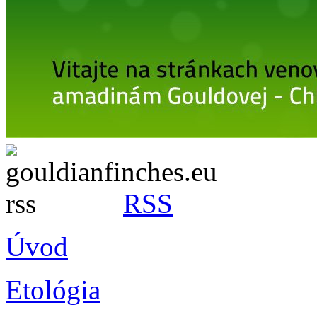
RSS
Úvod
Etológia