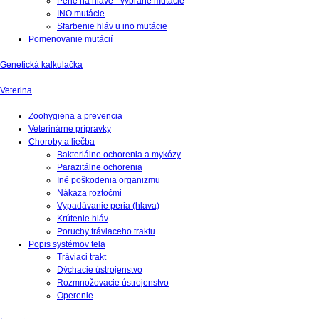
Perie na hlave - vybrané mutácie
INO mutácie
Sfarbenie hláv u ino mutácie
Pomenovanie mutácií
Genetická kalkulačka
Veterina
Zoohygiena a prevencia
Veterinárne prípravky
Choroby a liečba
Bakteriálne ochorenia a mykózy
Parazitálne ochorenia
Iné poškodenia organizmu
Nákaza roztočmi
Vypadávanie peria (hlava)
Krútenie hláv
Poruchy tráviaceho traktu
Popis systémov tela
Tráviaci trakt
Dýchacie ústrojenstvo
Rozmnožovacie ústrojenstvo
Operenie