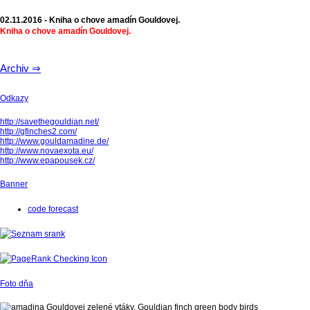
02.11.2016 - Kniha o chove amadín Gouldovej.
Kniha o chove amadín Gouldovej.
Archiv ⇒
Odkazy
http://savethegouldian.net/
http://gfinches2.com/
http://
www.gouldamadine.de/
http://www.novaexota.eu/
http://www.epapousek.cz/
Banner
code forecast
Foto dňa