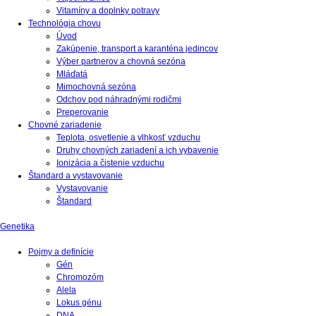
Vitamíny a doplnky potravy
Technológia chovu
Úvod
Zakúpenie, transport a karanténa jedincov
Výber partnerov a chovná sezóna
Mláďatá
Mimochovná sezóna
Odchov pod náhradnými rodičmi
Preperovanie
Chovné zariadenie
Teplota, osvetlenie a vlhkosť vzduchu
Druhy chovných zariadení a ich vybavenie
Ionizácia a čistenie vzduchu
Štandard a vystavovanie
Vystavovanie
Štandard
Genetika
Pojmy a definície
Gén
Chromozóm
Alela
Lokus génu
DNA