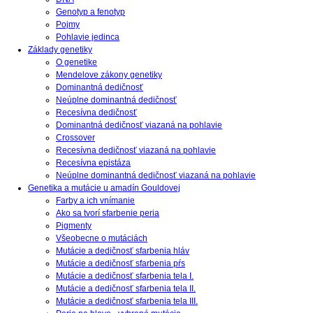
Genotyp a fenotyp
Pojmy
Pohlavie jedinca
Základy genetiky
O genetike
Mendelove zákony genetiky
Dominantná dedičnosť
Neúplne dominantná dedičnosť
Recesívna dedičnosť
Dominantná dedičnosť viazaná na pohlavie
Crossover
Recesívna dedičnosť viazaná na pohlavie
Recesívna epistáza
Neúplne dominantná dedičnosť viazaná na pohlavie
Genetika a mutácie u amadín Gouldovej
Farby a ich vnímanie
Ako sa tvorí sfarbenie peria
Pigmenty
Všeobecne o mutáciách
Mutácie a dedičnosť sfarbenia hláv
Mutácie a dedičnosť sfarbenia pŕs
Mutácie a dedičnosť sfarbenia tela I.
Mutácie a dedičnosť sfarbenia tela II.
Mutácie a dedičnosť sfarbenia tela III.