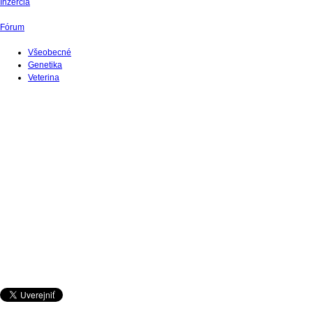
Inzercia
Fórum
Všeobecné
Genetika
Veterina