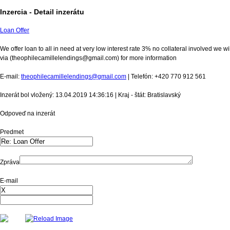
Inzercia - Detail inzerátu
Loan Offer
We offer loan to all in need at very low interest rate 3% no collateral involved we
via (theophilecamillelendings@gmail.com) for more information
E-mail:
theophilecamillelendings@gmail.com
| Telefón: +420 770 912 561
Inzerát bol vložený: 13.04.2019 14:36:16 | Kraj - štát: Bratislavský
Odpoveď na inzerát
Predmet
Zpráva
E-mail