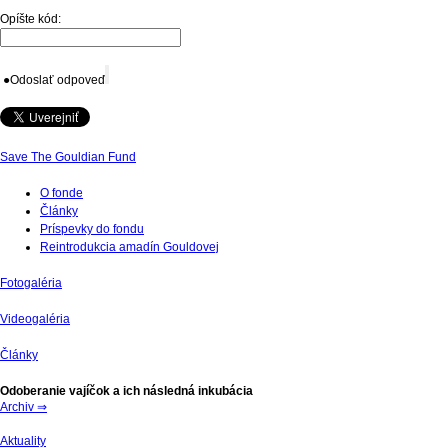
Opíšte kód:
●
Odoslať odpoveď
Save The Gouldian Fund
O fonde
Články
Príspevky do fondu
Reintrodukcia amadín Gouldovej
Fotogaléria
Videogaléria
Články
Odoberanie vajíčok a ich následná inkubácia
Archiv ⇒
Aktuality