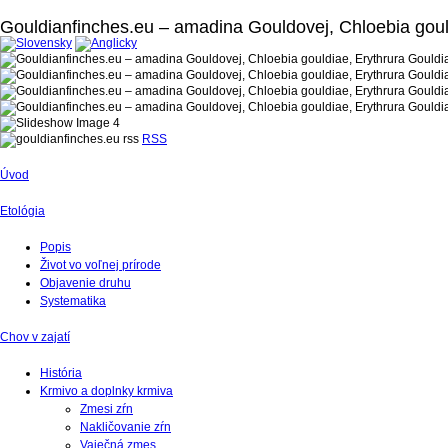
Gouldianfinches.eu – amadina Gouldovej, Chloebia goul
RSS
Úvod
Etológia
Popis
Život vo voľnej prírode
Objavenie druhu
Systematika
Chov v zajatí
História
Krmivo a doplnky krmiva
Zmesi zŕn
Nakličovanie zŕn
Vaječná zmes