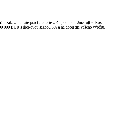
e zákaz, nemáte práci a chcete začít podnikat. Jmenuji se Rosa
o 500 000 EUR s úrokovou sazbou 3% a na dobu dle vašeho výběru.