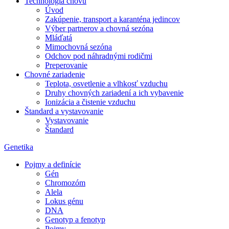
Technológia chovu
Úvod
Zakúpenie, transport a karanténa jedincov
Výber partnerov a chovná sezóna
Mláďatá
Mimochovná sezóna
Odchov pod náhradnými rodičmi
Preperovanie
Chovné zariadenie
Teplota, osvetlenie a vlhkosť vzduchu
Druhy chovných zariadení a ich vybavenie
Ionizácia a čistenie vzduchu
Štandard a vystavovanie
Vystavovanie
Štandard
Genetika
Pojmy a definície
Gén
Chromozóm
Alela
Lokus génu
DNA
Genotyp a fenotyp
Pojmy