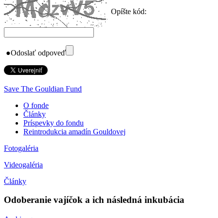
Opíšte kód:
●
Odoslať odpoveď
Save The Gouldian Fund
O fonde
Články
Príspevky do fondu
Reintrodukcia amadín Gouldovej
Fotogaléria
Videogaléria
Články
Odoberanie vajíčok a ich následná inkubácia