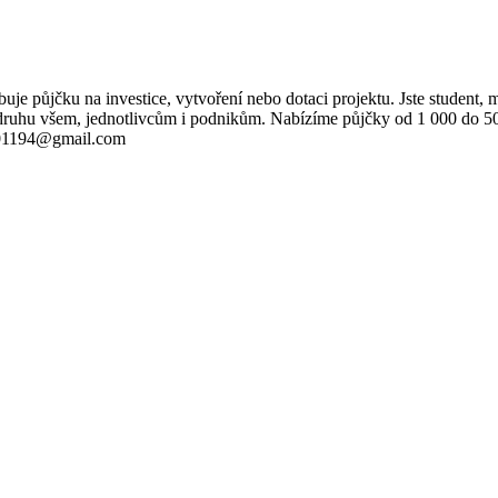
čku na investice, vytvoření nebo dotaci projektu. Jste student, mát
eho druhu všem, jednotlivcům i podnikům. Nabízíme půjčky od 1 000 d
7701194@gmail.com