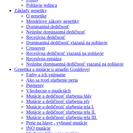
Pohlavie jedinca
Základy genetiky
O genetike
Mendelove zákony genetiky
Dominantná dedičnosť
Neúplne dominantná dedičnosť
Recesívna dedičnosť
Dominantná dedičnosť viazaná na pohlavie
Crossover
Recesívna dedičnosť viazaná na pohlavie
Recesívna epistáza
Neúplne dominantná dedičnosť viazaná na pohlavie
Genetika a mutácie u amadín Gouldovej
Farby a ich vnímanie
Ako sa tvorí sfarbenie peria
Pigmenty
Všeobecne o mutáciách
Mutácie a dedičnosť sfarbenia hláv
Mutácie a dedičnosť sfarbenia pŕs
Mutácie a dedičnosť sfarbenia tela I.
Mutácie a dedičnosť sfarbenia tela II.
Mutácie a dedičnosť sfarbenia tela III.
Perie na hlave - vybrané mutácie
INO mutácie