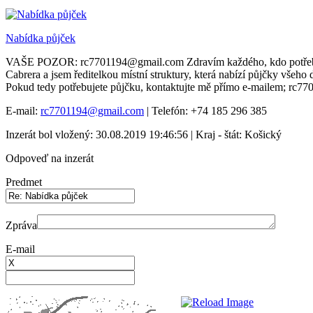
Nabídka půjček
VAŠE POZOR: rc7701194@gmail.com Zdravím každého, kdo potřebuje půj
Cabrera a jsem ředitelkou místní struktury, která nabízí půjčky vš
Pokud tedy potřebujete půjčku, kontaktujte mě přímo e-mailem; rc
E-mail:
rc7701194@gmail.com
| Telefón: +74 185 296 385
Inzerát bol vložený: 30.08.2019 19:46:56 | Kraj - štát: Košický
Odpoveď na inzerát
Predmet
Zpráva
E-mail