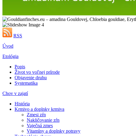
RSS
Úvod
Etológia
Popis
Život vo voľnej prírode
Objavenie druhu
Systematika
Chov v zajatí
História
Krmivo a doplnky krmiva
Zmesi zŕn
Nakličovanie zŕn
Vaječná zmes
Vitamíny a doplnky potravy