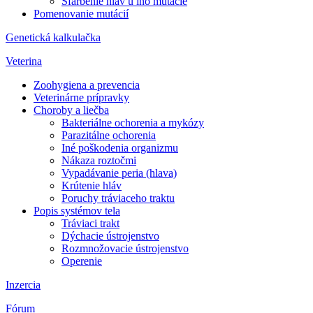
Sfarbenie hláv u ino mutácie
Pomenovanie mutácií
Genetická kalkulačka
Veterina
Zoohygiena a prevencia
Veterinárne prípravky
Choroby a liečba
Bakteriálne ochorenia a mykózy
Parazitálne ochorenia
Iné poškodenia organizmu
Nákaza roztočmi
Vypadávanie peria (hlava)
Krútenie hláv
Poruchy tráviaceho traktu
Popis systémov tela
Tráviaci trakt
Dýchacie ústrojenstvo
Rozmnožovacie ústrojenstvo
Operenie
Inzercia
Fórum