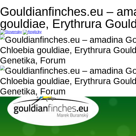
Gouldianfinches.eu – am
gouldiae, Erythrura Goul