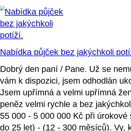
Nabídka půjček bez jakýchkoli potí
Dobrý den paní / Pane. Už se nemu
vám k dispozici, jsem odhodlán ukonč
Jsem upřímná a velmi upřímná žena
peněz velmi rychle a bez jakýchkol
55 000 - 5 000 000 Kč při úrokové
do 25 let) - (12 - 300 měsíců). Vy, 