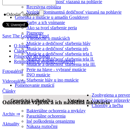
Recesívna dedičnosť viazaná na pohlavie
Recesívna epistáza
Neúplne dominantná dedičnosť viazaná na pohlavie
●
Odoslať odpoveď
Genetika a mutácie u amadín Gouldovej
Farby a ich vnímanie
Ako sa tvorí sfarbenie peria
Pigmenty
Save The Gouldian Fund
Všeobecne o mutáciách
Mutácie a dedičnosť sfarbenia hláv
O fonde
Mutácie a dedičnosť sfarbenia pŕs
Články
Mutácie a dedičnosť sfarbenia tela I.
Príspevky do fondu
Mutácie a dedičnosť sfarbenia tela II.
Reintrodukcia amadín Gouldovej
Mutácie a dedičnosť sfarbenia tela III.
Perie na hlave - vybrané mutácie
Fotogaléria
INO mutácie
Sfarbenie hláv u ino mutácie
Videogaléria
Pomenovanie mutácií
Články
Zoohygiena a preven
Veterinárne prípravk
Genetická kalkulačka
Veterina
Odoberanie vajíčok a ich následná inkubácia
Choroby a liečba
Bakteriálne ochorenia a mykózy
Archiv ⇒
Parazitálne ochorenia
Iné poškodenia organizmu
Aktuality
Nákaza roztočmi