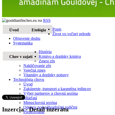
RSS
Popis
Úvod
Etológia
Život vo voľnej prírode
Objavenie druhu
Systematika
História
Krmivo a doplnky krmiva
Chov v zajatí
Zmesi zŕn
Nakličovanie zŕn
Vaječná zmes
Vitamíny a doplnky potravy
Technológia chovu
Úvod
Zakúpenie, transport a karanténa jedincov
Výber partnerov a chovná sezóna
Mláďatá
Mimochovná sezóna
Odchov pod náhradnými rodičmi
Inzercia - Detail inzerátu
Preperovanie