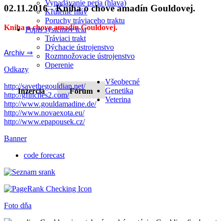
Vypadávanie peria (hlava)
02.11.2016 - Kniha o chove amadín Gouldovej.
Krútenie hláv
Poruchy tráviaceho traktu
Kniha o chove amadín Gouldovej.
Popis systémov tela
Tráviaci trakt
Dýchacie ústrojenstvo
Archiv ⇒
Rozmnožovacie ústrojenstvo
Operenie
Odkazy
Všeobecné
http://savethegouldian.net/
Genetika
Inzercia
Fórum
http://gfinches2.com/
Veterina
http://
www.gouldamadine.de/
http://www.novaexota.eu/
http://www.epapousek.cz/
Banner
code forecast
Foto dňa