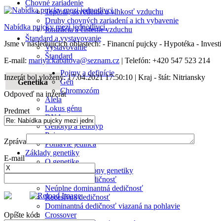
Chovné zariadenie
Teplota, osvetlenie a vlhkosť vzduchu
Druhy chovných zariadení a ich vybavenie
Nabídka pujcky mezi jednotlivci.
Ionizácia a čistenie vzduchu
Štandard a vystavovanie
Jsme v následujících oblastech: - Financní pujcky - Hypotéka - Inve
Vystavovanie
Štandard
E-mail:
mariya.kabatova@seznam.cz
| Telefón: +420 547 523 214
Pojmy a definície
Inzerát bol vložený: 17.04.2021 17:50:10 | Kraj - štát: Nitriansky
Gén
Genetika
Chromozóm
Odpoveď na inzerát
Alela
Lokus génu
Predmet
DNA
Genotyp a fenotyp
Pojmy
Zpráva
Pohlavie jedinca
Základy genetiky
E-mail
O genetike
Mendelove zákony genetiky
Dominantná dedičnosť
Neúplne dominantná dedičnosť
Recesívna dedičnosť
Dominantná dedičnosť viazaná na pohlavie
Crossover
Opíšte kód: