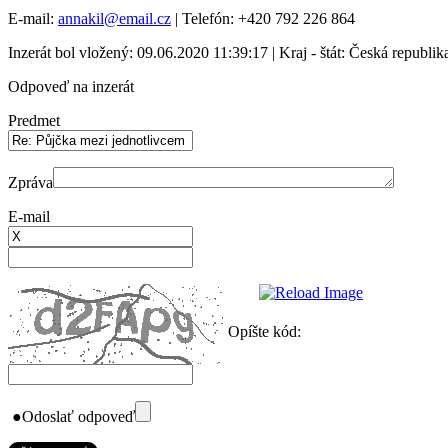
E-mail:
annakil@email.cz
| Telefón: +420 792 226 864
Inzerát bol vložený: 09.06.2020 11:39:17 | Kraj - štát: Česká republik
Odpoveď na inzerát
Predmet
Zpráva
E-mail
Opíšte kód:
●
Odoslať odpoveď