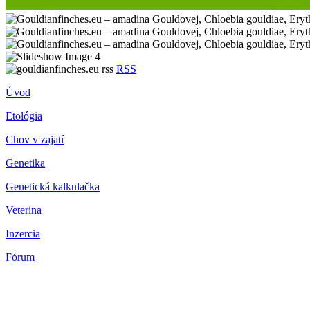
RSS
Úvod
Etológia
Chov v zajatí
Genetika
Genetická kalkulačka
Veterina
Inzercia
Fórum