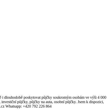
době i dlouhodobě poskytovat půjčky soukromým osobám ve výši 4 000
investiční půjčky, půjčky na auta, osobní půjčky. Jsem k dispozici,
l.cz Whatsapp: ‪+420 792 226 864‬