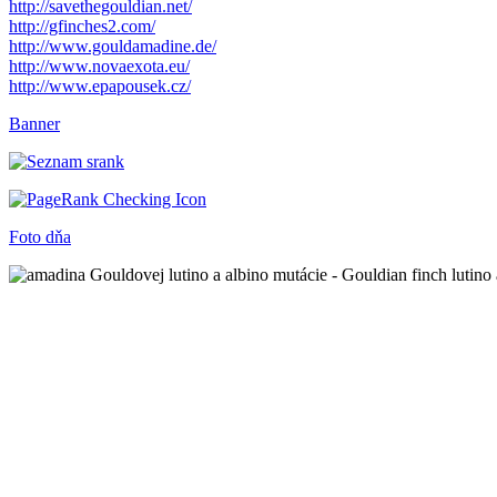
http://savethegouldian.net/
http://gfinches2.com/
http://
www.gouldamadine.de/
http://www.novaexota.eu/
http://www.epapousek.cz/
Banner
Foto dňa