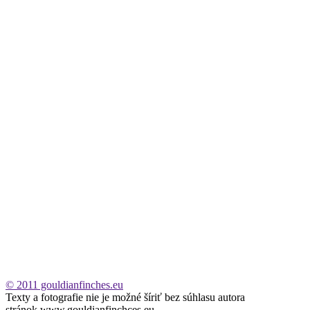
© 2011 gouldianfinches.eu
Texty a fotografie nie je možné šíriť bez súhlasu autora
stránok www.gouldianfinchces.eu