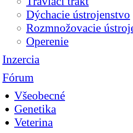
Tráviaci trakt
Dýchacie ústrojenstvo
Rozmnožovacie ústroj
Operenie
Inzercia
Fórum
Všeobecné
Genetika
Veterina