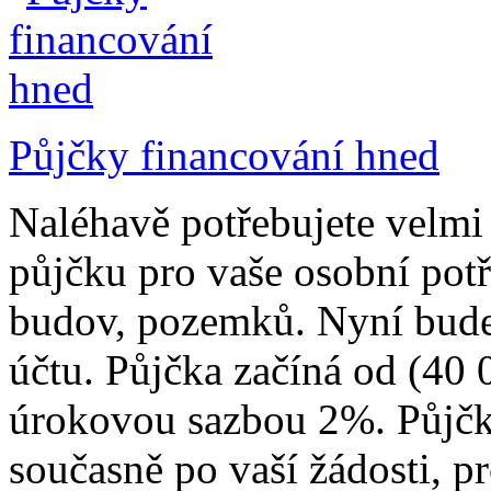
Půjčky financování hned
Naléhavě potřebujete velmi
půjčku pro vaše osobní pot
budov, pozemků. Nyní bude
účtu. Půjčka začíná od (40
úrokovou sazbou 2%. Půjčka
současně po vaší žádosti, p