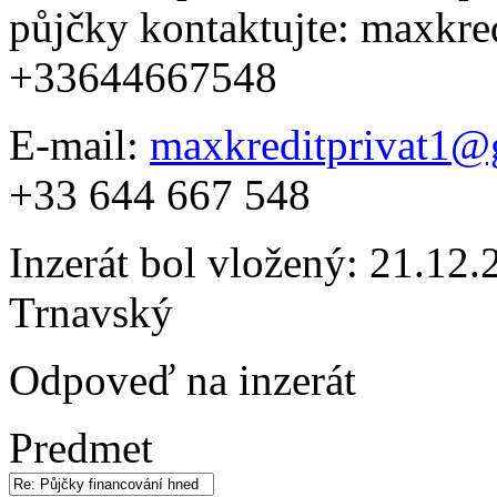
půjčky kontaktujte: maxkr
+33644667548
E-mail:
maxkreditprivat1@
+33 644 667 548
Inzerát bol vložený: 21.12.2
Trnavský
Odpoveď na inzerát
Predmet