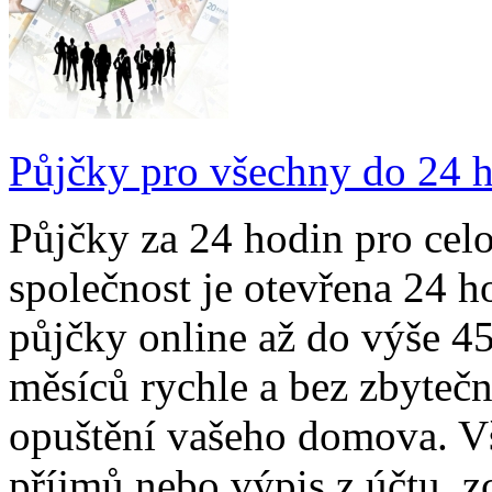
Půjčky pro všechny do 24 h
Půjčky za 24 hodin pro ce
společnost je otevřena 24 
půjčky online až do výše 4
měsíců rychle a bez zbyteč
opuštění vašeho domova. Vš
příjmů nebo výpis z účtu, z