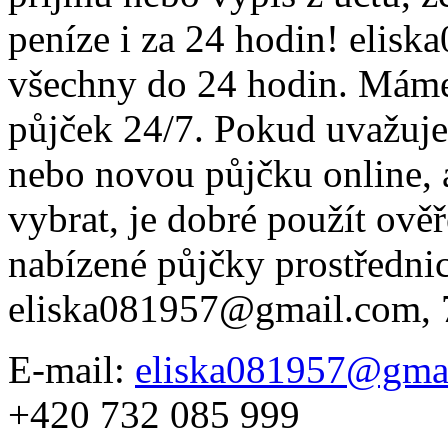
peníze i za 24 hodin! elis
všechny do 24 hodin. Máme
půjček 24/7. Pokud uvažujet
nebo novou půjčku online, al
vybrat, je dobré použít ově
nabízené půjčky prostředni
eliska081957@gmail.com, 7 
E-mail:
eliska081957@gma
+420 732 085 999