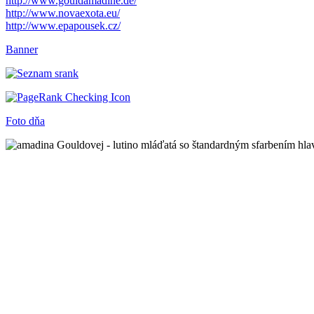
http://
www.gouldamadine.de/
http://www.novaexota.eu/
http://www.epapousek.cz/
Banner
Foto dňa