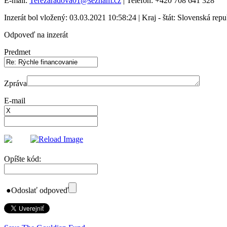
E-mail:
Terezaradova01@seznam.cz
| Telefón: +420 708 641 328
Inzerát bol vložený: 03.03.2021 10:58:24 | Kraj - štát: Slovenská repu
Odpoveď na inzerát
Predmet
Zpráva
E-mail
Opíšte kód:
●
Odoslať odpoveď