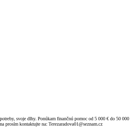
né potreby, svoje dlhy. Ponúkam finančnú pomoc od 5 000 € do 50 000
í ma prosím kontaktujte na: Terezaradova01@seznam.cz