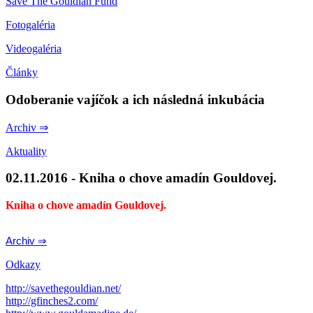
Save The Gouldian Fund
Fotogaléria
Videogaléria
Články
Odoberanie vajíčok a ich následná inkubácia
Archiv ⇒
Aktuality
02.11.2016 - Kniha o chove amadín Gouldovej.
Kniha o chove amadín Gouldovej.
Archiv ⇒
Odkazy
http://savethegouldian.net/
http://gfinches2.com/