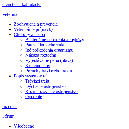
Genetická kalkulačka
Veterina
Zoohygiena a prevencia
Veterinárne prípravky
Choroby a liečba
Bakteriálne ochorenia a mykózy
Parazitálne ochorenia
Iné poškodenia organizmu
Nákaza roztočmi
Vypadávanie peria (hlava)
Krútenie hláv
Poruchy tráviaceho traktu
Popis systémov tela
Tráviaci trakt
Dýchacie ústrojenstvo
Rozmnožovacie ústrojenstvo
Operenie
Inzercia
Fórum
Všeobecné