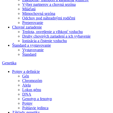
Výber partnerov a chovná sezóna
Mláďatá
Mimochovná sezóna
Odchov pod náhradnými rodičmi
Preperovanie
Chovné zariadenie
Teplota, osvetlenie a vlhkosť vzduchu
Druhy chovných zariadení a ich vybavenie
Ionizácia a čistenie vzduchu
Štandard a vystavovanie
Vystavovanie
Štandard
Genetika
Pojmy a definície
Gén
Chromozóm
Alela
Lokus génu
DNA
Genotyp a fenotyp
Pojmy
Pohlavie jedinca
Základy genetiky