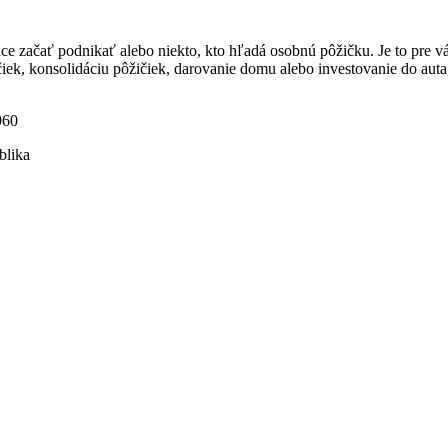
ce začať podnikať alebo niekto, kto hľadá osobnú pôžičku. Je to pre vá
ičiek, konsolidáciu pôžičiek, darovanie domu alebo investovanie do au
960
blika