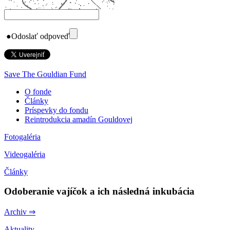
●
Odoslať odpoveď
Save The Gouldian Fund
O fonde
Články
Príspevky do fondu
Reintrodukcia amadín Gouldovej
Fotogaléria
Videogaléria
Články
Odoberanie vajíčok a ich následná inkubácia
Archiv ⇒
Aktuality