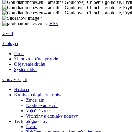
RSS
Úvod
Etológia
Popis
Život vo voľnej prírode
Objavenie druhu
Systematika
Chov v zajatí
História
Krmivo a doplnky krmiva
Zmesi zŕn
Nakličovanie zŕn
Vaječná zmes
Vitamíny a doplnky potravy
Technológia chovu
Úvod
Zakúpenie, transport a karanténa jedincov