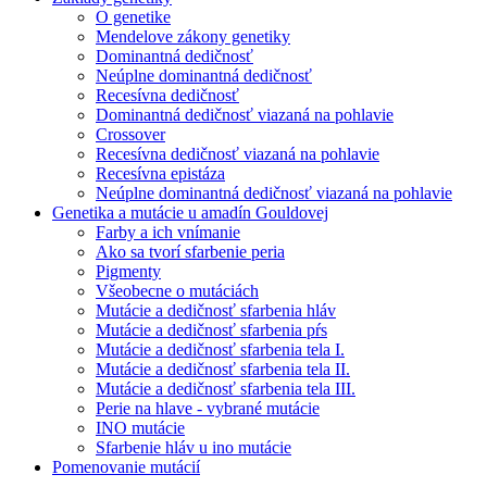
O genetike
Mendelove zákony genetiky
Dominantná dedičnosť
Neúplne dominantná dedičnosť
Recesívna dedičnosť
Dominantná dedičnosť viazaná na pohlavie
Crossover
Recesívna dedičnosť viazaná na pohlavie
Recesívna epistáza
Neúplne dominantná dedičnosť viazaná na pohlavie
Genetika a mutácie u amadín Gouldovej
Farby a ich vnímanie
Ako sa tvorí sfarbenie peria
Pigmenty
Všeobecne o mutáciách
Mutácie a dedičnosť sfarbenia hláv
Mutácie a dedičnosť sfarbenia pŕs
Mutácie a dedičnosť sfarbenia tela I.
Mutácie a dedičnosť sfarbenia tela II.
Mutácie a dedičnosť sfarbenia tela III.
Perie na hlave - vybrané mutácie
INO mutácie
Sfarbenie hláv u ino mutácie
Pomenovanie mutácií