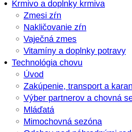
Krmivo a doplnky krmiva
Zmesi zŕn
Nakličovanie zŕn
Vaječná zmes
Vitamíny a doplnky potravy
Technológia chovu
Úvod
Zakúpenie, transport a kara
Výber partnerov a chovná s
Mláďatá
Mimochovná sezóna