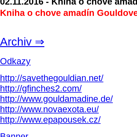
02.11.2016 - Kniha o chove ama
Kniha o chove amadín Gouldove
Archiv ⇒
Odkazy
http://savethegouldian.net/
http://gfinches2.com/
http://
www.gouldamadine.de/
http://www.novaexota.eu/
http://www.epapousek.cz/
Banner