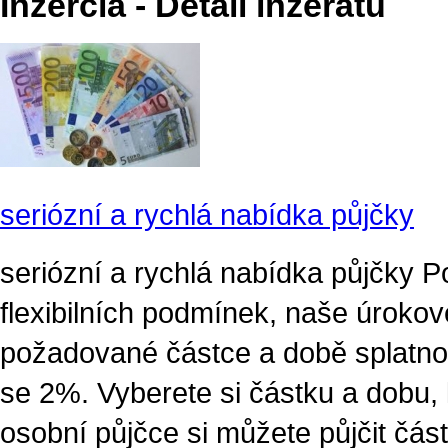
Inzercia - Detail inzerátu
seriózní a rychlá nabídka půjčky
seriózní a rychlá nabídka půjčky 
flexibilních podmínek, naše úrokové
požadované částce a době splatnost
se 2%. Vyberete si částku a dobu, 
osobní půjčce si můžete půjčit čá