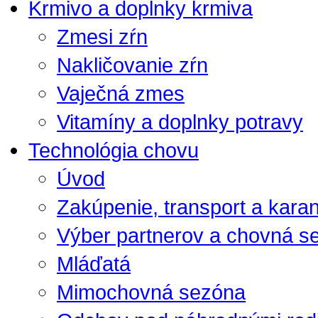
Krmivo a doplnky krmiva
Zmesi zŕn
Nakličovanie zŕn
Vaječná zmes
Vitamíny a doplnky potravy
Technológia chovu
Úvod
Zakúpenie, transport a kara
Výber partnerov a chovná s
Mláďatá
Mimochovná sezóna