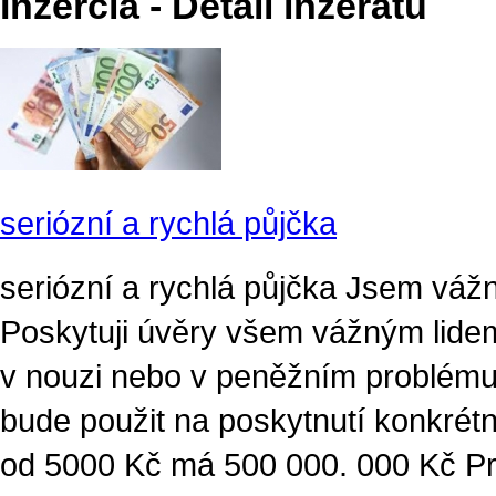
Inzercia - Detail inzerátu
seriózní a rychlá půjčka
seriózní a rychlá půjčka Jsem vážn
Poskytuji úvěry všem vážným lidem,
v nouzi nebo v peněžním problému,
bude použit na poskytnutí konkrét
od 5000 Kč má 500 000. 000 Kč Pro 