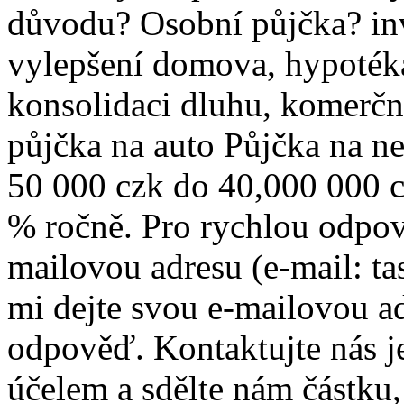
důvodu? ‎Osobní půjčka? ‎inv
vylepšení domova, ‎hypotéka,
konsolidaci dluhu, ‎komerční
‎půjčka na auto ‎Půjčka na 
50 000 czk do 40,000 000 
% ročně. ‎Pro rychlou odpo
mailovou adresu (e-mail: t
mi dejte svou e-mailovou a
odpověď. ‎Kontaktujte nás j
účelem a sdělte nám částku,