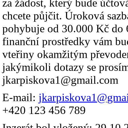
za žádost, který bude účtová
chcete půjčit. Úroková sazb
pohybuje od 30.000 Kč do 6
finanční prostředky vám b
vteřiny okamžitým převode
jakýmikoli dotazy se prosím
jkarpiskova1@gmail.com
E-mail:
jkarpiskova1@gma
+420 123 456 789
Inzerát bol vložený: 29.10.2