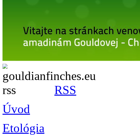
RSS
Úvod
Etológia