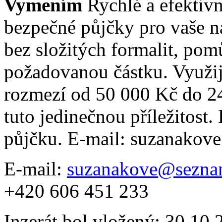
Vymením
Rychlé a efektiv
bezpečné půjčky pro vaše na
bez složitých formalit, po
požadovanou částku. Využij
rozmezí od 50 000 Kč do 24
tuto jedinečnou příležitost.
půjčku. E-mail: suzanako
E-mail:
suzanakove@sezna
+420 606 451 233
Inzerát bol vložený: 30.10.2