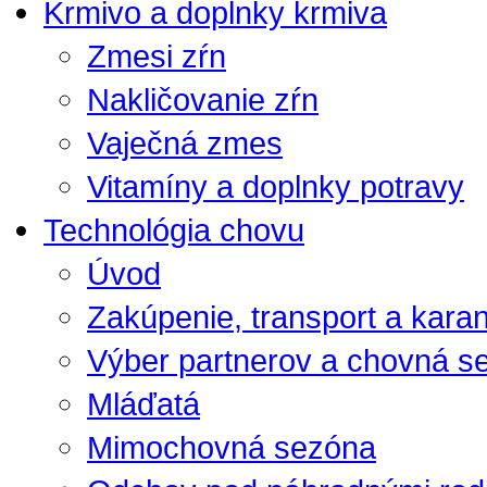
Krmivo a doplnky krmiva
Zmesi zŕn
Nakličovanie zŕn
Vaječná zmes
Vitamíny a doplnky potravy
Technológia chovu
Úvod
Zakúpenie, transport a kara
Výber partnerov a chovná s
Mláďatá
Mimochovná sezóna