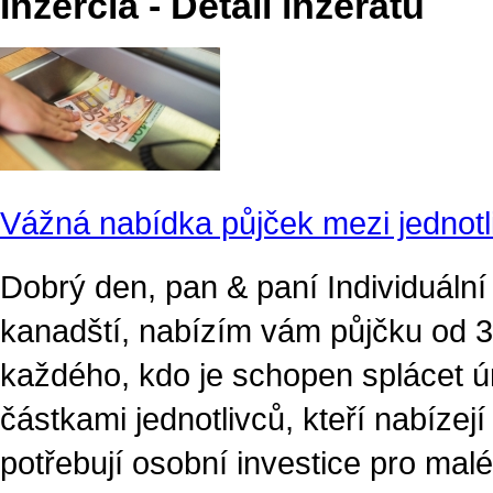
Inzercia - Detail inzerátu
Vážná nabídka půjček mezi jednotl
Dobrý den, pan & paní Individuální 
kanadští, nabízím vám půjčku od 
každého, kdo je schopen splácet 
částkami jednotlivců, kteří nabízejí
potřebují osobní investice pro mal