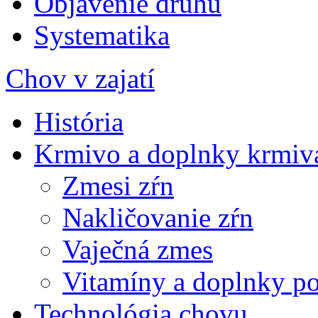
Objavenie druhu
Systematika
Chov v zajatí
História
Krmivo a doplnky krmiv
Zmesi zŕn
Nakličovanie zŕn
Vaječná zmes
Vitamíny a doplnky po
Technológia chovu