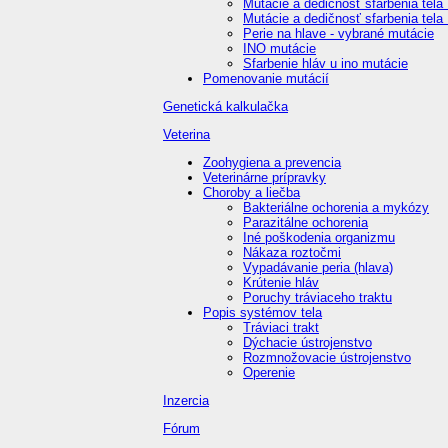
Mutácie a dedičnosť sfarbenia tela I
Mutácie a dedičnosť sfarbenia tela I
Perie na hlave - vybrané mutácie
INO mutácie
Sfarbenie hláv u ino mutácie
Pomenovanie mutácií
Genetická kalkulačka
Veterina
Zoohygiena a prevencia
Veterinárne prípravky
Choroby a liečba
Bakteriálne ochorenia a mykózy
Parazitálne ochorenia
Iné poškodenia organizmu
Nákaza roztočmi
Vypadávanie peria (hlava)
Krútenie hláv
Poruchy tráviaceho traktu
Popis systémov tela
Tráviaci trakt
Dýchacie ústrojenstvo
Rozmnožovacie ústrojenstvo
Operenie
Inzercia
Fórum