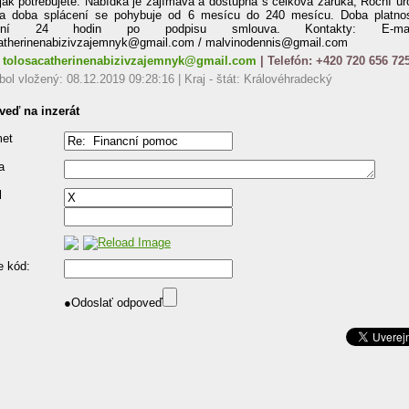
 jak potrebujete. Nabídka je zajímavá a dostupná s celková záruka, Rocní úr
a doba splácení se pohybuje od 6 mesícu do 240 mesícu. Doba platnos
lení 24 hodin po podpisu smlouva. Kontakty: E-mai
catherinenabizivzajemnyk@gmail.com / malvinodennis@gmail.com
:
tolosacatherinenabizivzajemnyk@gmail.com
| Telefón: +420 720 656 72
 bol vložený: 08.12.2019 09:28:16 | Kraj - štát: Královéhradecký
eď na inzerát
et
a
l
e kód:
●
Odoslať odpoveď