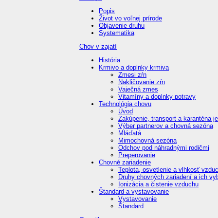
Popis
Život vo voľnej prírode
Objavenie druhu
Systematika
Chov v zajatí
História
Krmivo a doplnky krmiva
Zmesi zŕn
Nakličovanie zŕn
Vaječná zmes
Vitamíny a doplnky potravy
Technológia chovu
Úvod
Zakúpenie, transport a karanténa j
Výber partnerov a chovná sezóna
Mláďatá
Mimochovná sezóna
Odchov pod náhradnými rodičmi
Preperovanie
Chovné zariadenie
Teplota, osvetlenie a vlhkosť vzdu
Druhy chovných zariadení a ich vy
Ionizácia a čistenie vzduchu
Štandard a vystavovanie
Vystavovanie
Štandard