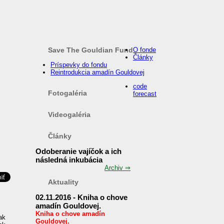
Save The Gouldian Fund
O fonde
Články
Príspevky do fondu
Reintrodukcia amadín Gouldovej
code
Fotogaléria
forecast
Videogaléria
Články
Odoberanie vajíčok a ich
následná inkubácia
Archiv ⇒
Aktuality
02.11.2016 - Kniha o chove
amadín Gouldovej.
Kniha o chove amadín
ak
Gouldovej.