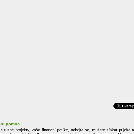
u
cní pomoc
e ruzné projekty, vaše financní potíže, nebojte se, mužete získat pujcka t