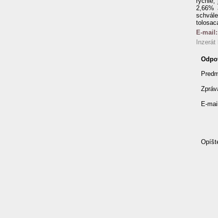
rychle,
2,66% 
schvá
tolosa
E-mail
Inzerát
Odpov
Predm
Zpráv
E-mai
Opíšt