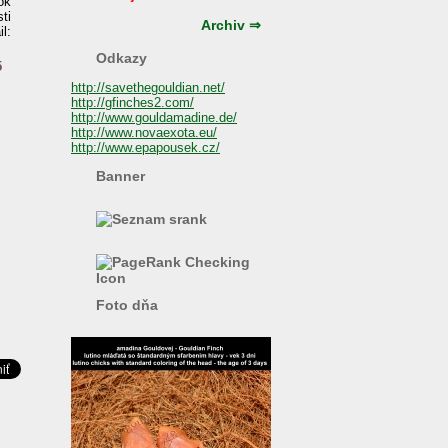
ok
ti
Archiv ⇒
l:
Odkazy
5
http://savethegouldian.net/
http://gfinches2.com/
http://
www.gouldamadine.de/
http://www.novaexota.eu/
http://www.epapousek.cz/
Banner
Foto dňa