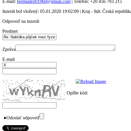
E-mail:
bermudez01960@gmail.com
| Telefón: +20 456 793 215
Inzerát bol vložený: 05.01.2020 19:02:09 | Kraj - štát: Česká republik
Odpoveď na inzerát
Predmet
Zpráva
E-mail
Opíšte kód:
●
Odoslať odpoveď