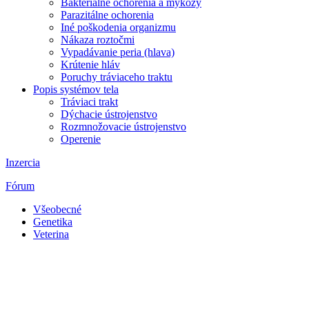
Bakteriálne ochorenia a mykózy
Parazitálne ochorenia
Iné poškodenia organizmu
Nákaza roztočmi
Vypadávanie peria (hlava)
Krútenie hláv
Poruchy tráviaceho traktu
Popis systémov tela
Tráviaci trakt
Dýchacie ústrojenstvo
Rozmnožovacie ústrojenstvo
Operenie
Inzercia
Fórum
Všeobecné
Genetika
Veterina