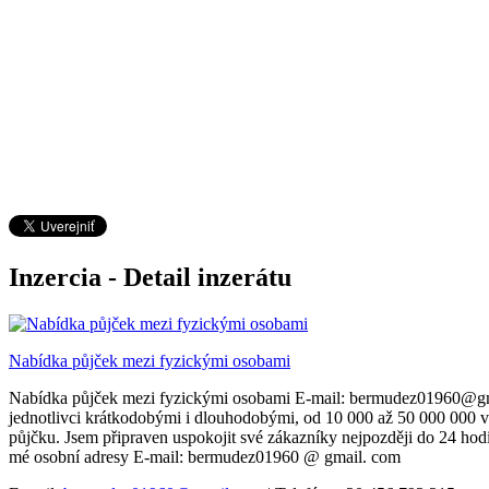
Inzercia - Detail inzerátu
Nabídka půjček mezi fyzickými osobami
Nabídka půjček mezi fyzickými osobami E-mail: bermudez01960@gmail
jednotlivci krátkodobými i dlouhodobými, od 10 000 až 50 000 000 vš
půjčku. Jsem připraven uspokojit své zákazníky nejpozději do 24 hodi
mé osobní adresy E-mail: bermudez01960 @ gmail. com