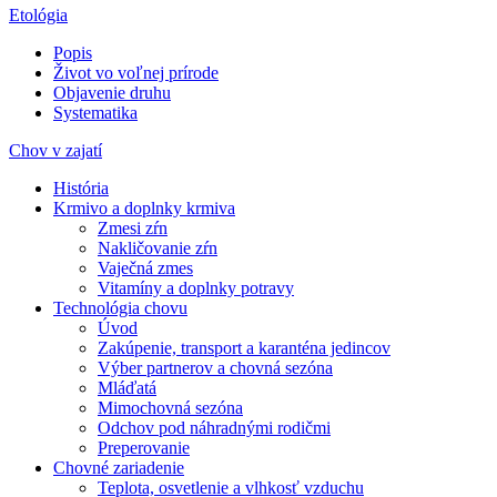
Etológia
Popis
Život vo voľnej prírode
Objavenie druhu
Systematika
Chov v zajatí
História
Krmivo a doplnky krmiva
Zmesi zŕn
Nakličovanie zŕn
Vaječná zmes
Vitamíny a doplnky potravy
Technológia chovu
Úvod
Zakúpenie, transport a karanténa jedincov
Výber partnerov a chovná sezóna
Mláďatá
Mimochovná sezóna
Odchov pod náhradnými rodičmi
Preperovanie
Chovné zariadenie
Teplota, osvetlenie a vlhkosť vzduchu