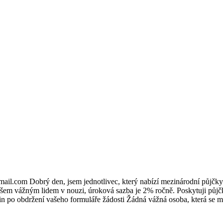
.com Dobrý den, jsem jednotlivec, který nabízí mezinárodní půjčky. 
em vážným lidem v nouzi, úroková sazba je 2% ročně. Poskytuji půjčky 
n po obdržení vašeho formuláře žádosti Žádná vážná osoba, která se má