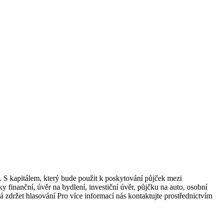
S kapitálem, který bude použit k poskytování půjček mezi
finanční, úvěr na bydlení, investiční úvěr, půjčku na auto, osobní
 zdržet hlasování Pro více informací nás kontaktujte prostřednictvím