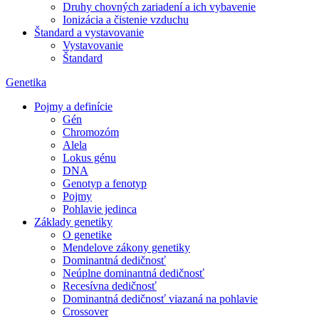
Druhy chovných zariadení a ich vybavenie
Ionizácia a čistenie vzduchu
Štandard a vystavovanie
Vystavovanie
Štandard
Genetika
Pojmy a definície
Gén
Chromozóm
Alela
Lokus génu
DNA
Genotyp a fenotyp
Pojmy
Pohlavie jedinca
Základy genetiky
O genetike
Mendelove zákony genetiky
Dominantná dedičnosť
Neúplne dominantná dedičnosť
Recesívna dedičnosť
Dominantná dedičnosť viazaná na pohlavie
Crossover