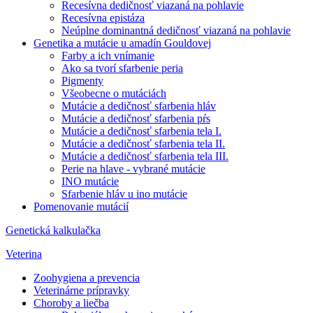
Recesívna dedičnosť viazaná na pohlavie
Recesívna epistáza
Neúplne dominantná dedičnosť viazaná na pohlavie
Genetika a mutácie u amadín Gouldovej
Farby a ich vnímanie
Ako sa tvorí sfarbenie peria
Pigmenty
Všeobecne o mutáciách
Mutácie a dedičnosť sfarbenia hláv
Mutácie a dedičnosť sfarbenia pŕs
Mutácie a dedičnosť sfarbenia tela I.
Mutácie a dedičnosť sfarbenia tela II.
Mutácie a dedičnosť sfarbenia tela III.
Perie na hlave - vybrané mutácie
INO mutácie
Sfarbenie hláv u ino mutácie
Pomenovanie mutácií
Genetická kalkulačka
Veterina
Zoohygiena a prevencia
Veterinárne prípravky
Choroby a liečba