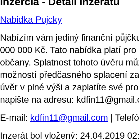
Inzercia - Detail inzerátu
Nabidka Pujcky
Nabízím vám jediný finanční půjčk
000 000 Kč. Tato nabídka platí pr
občany. Splatnost tohoto úvěru m
možností předčasného splacení za
úvěr v plné výši a zaplatíte své pro
napište na adresu: kdfin11@gmail
E-mail:
kdfin11@gmail.com
| Telef
Inzerát bol vložený: 24.04.2019 02:2