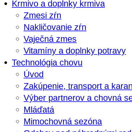
Krmivo a doplnky krmiva
Zmesi zŕn
Nakličovanie zŕn
Vaječná zmes
Vitamíny a doplnky potravy
Technológia chovu
Úvod
Zakúpenie, transport a kara
Výber partnerov a chovná s
Mláďatá
Mimochovná sezóna