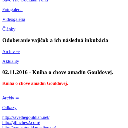
Fotogaléria
Videogaléria
Články
Odoberanie vajíčok a ich následná inkubácia
Archiv ⇒
Aktuality
02.11.2016 - Kniha o chove amadín Gouldovej.
Kniha o chove amadín Gouldovej.
Archiv ⇒
Odkazy
http://savethegouldian.net/
http://gfinches2.com/
http://
www.gouldamadine.de/