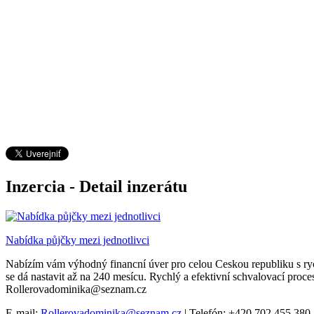
Inzercia - Detail inzerátu
Nabídka půjčky mezi jednotlivci
Nabízím vám výhodný financní úver pro celou Ceskou republiku s ryc
se dá nastavit až na 240 mesícu. Rychlý a efektivní schvalovací proc
Rollerovadominika@seznam.cz
E-mail:
Rollerovadominika@seznam.cz
| Telefón: +420 702 455 380