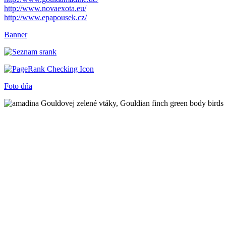
http://www.novaexota.eu/
http://www.epapousek.cz/
Banner
Foto dňa