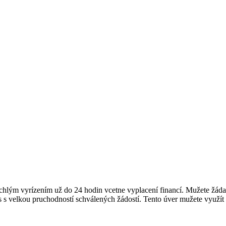
hlým vyrízením už do 24 hodin vcetne vyplacení financí. Mužete žáda
es s velkou pruchodností schválených žádostí. Tento úver mužete využít 