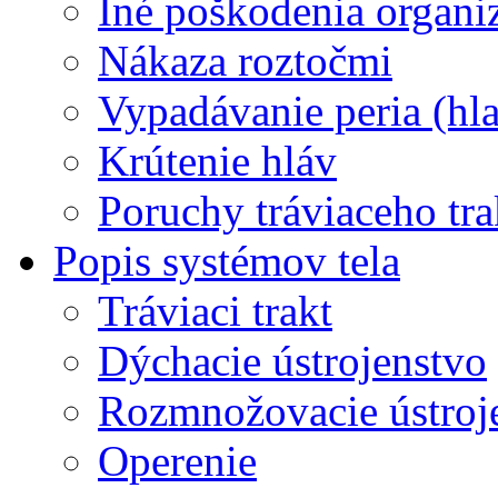
Iné poškodenia organ
Nákaza roztočmi
Vypadávanie peria (hl
Krútenie hláv
Poruchy tráviaceho tra
Popis systémov tela
Tráviaci trakt
Dýchacie ústrojenstvo
Rozmnožovacie ústroj
Operenie