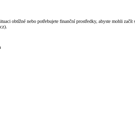
ituaci obtížné nebo potřebujete finanční prostředky, abyste mohli začít
cz).
a