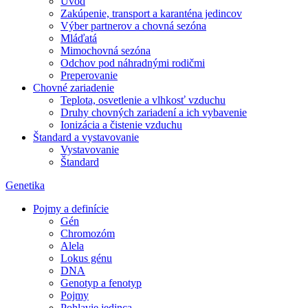
Úvod
Zakúpenie, transport a karanténa jedincov
Výber partnerov a chovná sezóna
Mláďatá
Mimochovná sezóna
Odchov pod náhradnými rodičmi
Preperovanie
Chovné zariadenie
Teplota, osvetlenie a vlhkosť vzduchu
Druhy chovných zariadení a ich vybavenie
Ionizácia a čistenie vzduchu
Štandard a vystavovanie
Vystavovanie
Štandard
Genetika
Pojmy a definície
Gén
Chromozóm
Alela
Lokus génu
DNA
Genotyp a fenotyp
Pojmy
Pohlavie jedinca