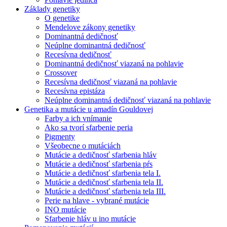
Základy genetiky
O genetike
Mendelove zákony genetiky
Dominantná dedičnosť
Neúplne dominantná dedičnosť
Recesívna dedičnosť
Dominantná dedičnosť viazaná na pohlavie
Crossover
Recesívna dedičnosť viazaná na pohlavie
Recesívna epistáza
Neúplne dominantná dedičnosť viazaná na pohlavie
Genetika a mutácie u amadín Gouldovej
Farby a ich vnímanie
Ako sa tvorí sfarbenie peria
Pigmenty
Všeobecne o mutáciách
Mutácie a dedičnosť sfarbenia hláv
Mutácie a dedičnosť sfarbenia pŕs
Mutácie a dedičnosť sfarbenia tela I.
Mutácie a dedičnosť sfarbenia tela II.
Mutácie a dedičnosť sfarbenia tela III.
Perie na hlave - vybrané mutácie
INO mutácie
Sfarbenie hláv u ino mutácie