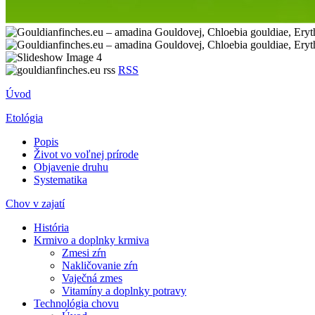
RSS
Úvod
Etológia
Popis
Život vo voľnej prírode
Objavenie druhu
Systematika
Chov v zajatí
História
Krmivo a doplnky krmiva
Zmesi zŕn
Nakličovanie zŕn
Vaječná zmes
Vitamíny a doplnky potravy
Technológia chovu