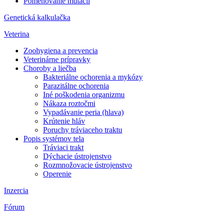
Pomenovanie mutácií
Genetická kalkulačka
Veterina
Zoohygiena a prevencia
Veterinárne prípravky
Choroby a liečba
Bakteriálne ochorenia a mykózy
Parazitálne ochorenia
Iné poškodenia organizmu
Nákaza roztočmi
Vypadávanie peria (hlava)
Krútenie hláv
Poruchy tráviaceho traktu
Popis systémov tela
Tráviaci trakt
Dýchacie ústrojenstvo
Rozmnožovacie ústrojenstvo
Operenie
Inzercia
Fórum