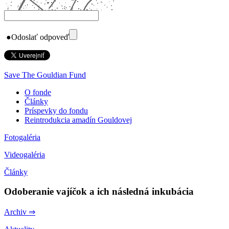
●
Odoslať odpoveď
Save The Gouldian Fund
O fonde
Články
Príspevky do fondu
Reintrodukcia amadín Gouldovej
Fotogaléria
Videogaléria
Články
Odoberanie vajíčok a ich následná inkubácia
Archiv ⇒