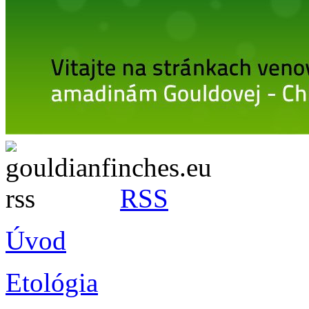
RSS
Úvod
Etológia