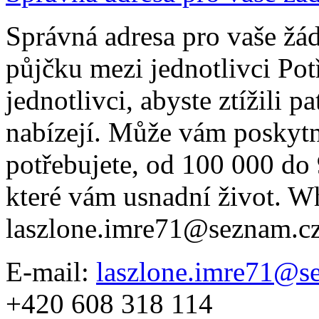
Správná adresa pro vaše žád
půjčku mezi jednotlivci Pot
jednotlivci, abyste ztížili 
nabízejí. Může vám poskytn
potřebujete, od 100 000 do
které vám usnadní život. 
laszlone.imre71@seznam.c
E-mail:
laszlone.imre71@s
+420 608 318 114