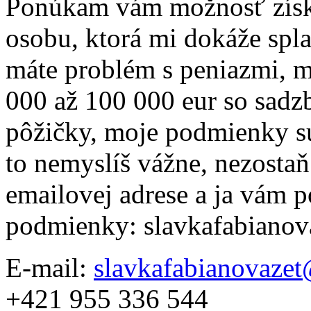
Ponúkam vám možnosť získa
osobu, ktorá mi dokáže splat
máte problém s peniazmi, 
000 až 100 000 eur so sad
pôžičky, moje podmienky s
to nemyslíš vážne, nezostaň
emailovej adrese a ja vám 
podmienky: slavkafabiano
E-mail:
slavkafabianovaze
+421 955 336 544