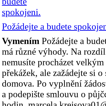
Požádejte a budete spokojen
Vymením
Požádejte a bude
má různé výhody. Na rozdí
nemusíte procházet velkým
překážek, ale zažádejte si 
domova. Po vyplnění žádosti
a podepište smlouvu o půjč
hodin. marcela.krejsova01