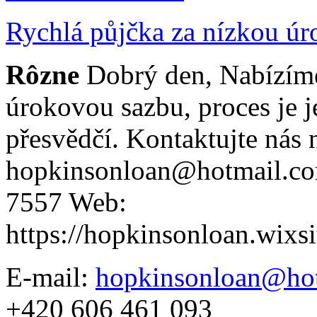
Rychlá půjčka za nízkou ú
Rôzne
Dobrý den, Nabízíme
úrokovou sazbu, proces je 
přesvědčí. Kontaktujte nás 
hopkinsonloan@hotmail.co
7557 Web:
https://hopkinsonloan.wixs
E-mail:
hopkinsonloan@ho
+420 606 461 093