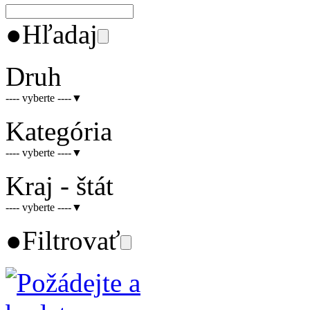
●
Hľadaj
Druh
---- vyberte ----
▼
Kategória
---- vyberte ----
▼
Kraj - štát
---- vyberte ----
▼
●
Filtrovať