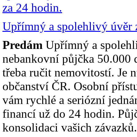
Upřímný a spolehlivý úvěr 
Predám
Upřímný a spolehli
nebankovní půjčka 50.000 
třeba ručit nemovitostí. Je 
občanství ČR. Osobní přístu
vám rychlé a seriózní jedná
financí už do 24 hodin. Půj
konsolidaci vašich závazků