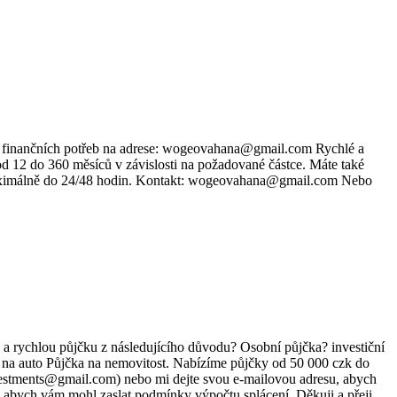
ch finančních potřeb na adrese: wogeovahana@gmail.com Rychlé a
od 12 do 360 měsíců v závislosti na požadované částce. Máte také
 maximálně do 24/48 hodin. Kontakt: wogeovahana@gmail.com Nebo
lou půjčku z následujícího důvodu? Osobní půjčka? investiční
a na auto Půjčka na nemovitost. Nabízíme půjčky od 50 000 czk do
vestments@gmail.com) nebo mi dejte svou e-mailovou adresu, abych
, abych vám mohl zaslat podmínky výpočtu splácení. Děkuji a přeji