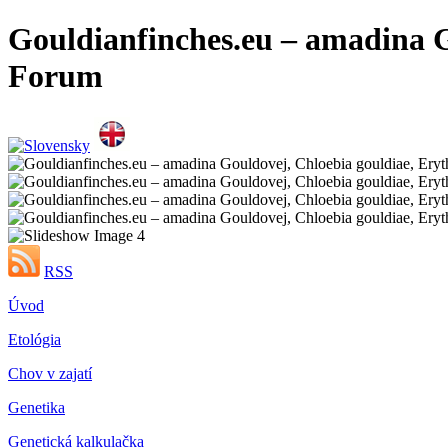
Gouldianfinches.eu – amadina G
Forum
RSS
Úvod
Etológia
Chov v zajatí
Genetika
Genetická kalkulačka