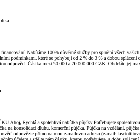
blika
 a financování. Nabízíme 100% důvěrné služby pro splnění všech vaši
bilními podmínkami, které se pohybují od 2 % do 3 % a dobou splácení 
mžitou odpověď. Částka mezi 50 000 a 70 000 000 CZK. Obdržíte jej
a
á a spolehlivá nabídka půjčky Potřebujete spolehlivou a rych
jčka na konsolidaci dluhu, komerční půjčka, Půjčka na vzdělání, půjčk
pověď odpovězte přímo na mou e-mailovou adresu (e-mail: tasciottiin
ančním účelem a sdělte nám částku, kterou potřebujete, a dobu splácení