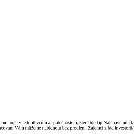
e půjčky jednotlivcům a společnostem, které hledají Naléhavé půjčky
ncování Vám můžeme nabídnout bez prodlení. Zájemci z řad investorů/je