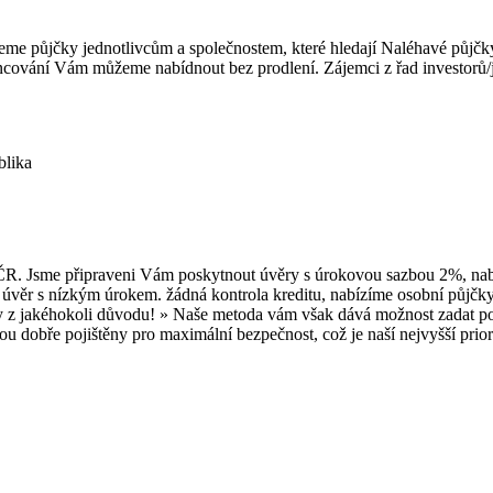
e půjčky jednotlivcům a společnostem, které hledají Naléhavé půjčky
ncování Vám můžeme nabídnout bez prodlení. Zájemci z řad investorů/je
blika
é ČR. Jsme připraveni Vám poskytnout úvěry s úrokovou sazbou 2%, n
věr s nízkým úrokem. žádná kontrola kreditu, nabízíme osobní půjčky, 
y z jakéhokoli důvodu! » Naše metoda vám však dává možnost zadat pož
jsou dobře pojištěny pro maximální bezpečnost, což je naší nejvyšší pri