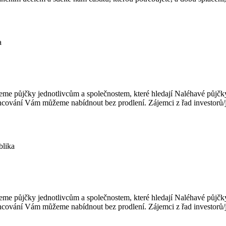
a
e půjčky jednotlivcům a společnostem, které hledají Naléhavé půjčky
ncování Vám můžeme nabídnout bez prodlení. Zájemci z řad investorů/je
blika
e půjčky jednotlivcům a společnostem, které hledají Naléhavé půjčky
ncování Vám můžeme nabídnout bez prodlení. Zájemci z řad investorů/je