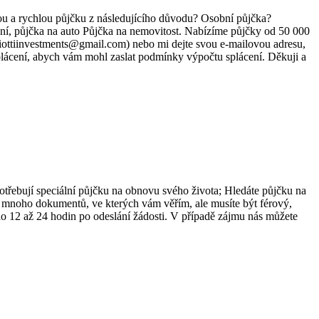
ychlou půjčku z následujícího důvodu? Osobní půjčka?
lání, půjčka na auto Půjčka na nemovitost. Nabízíme půjčky od 50 000
iottiinvestments@gmail.com) nebo mi dejte svou e-mailovou adresu,
plácení, abych vám mohl zaslat podmínky výpočtu splácení. Děkuji a
potřebují speciální půjčku na obnovu svého života; Hledáte půjčku na
 mnoho dokumentů, ve kterých vám věřím, ale musíte být férový,
do 12 až 24 hodin po odeslání žádosti. V případě zájmu nás můžete