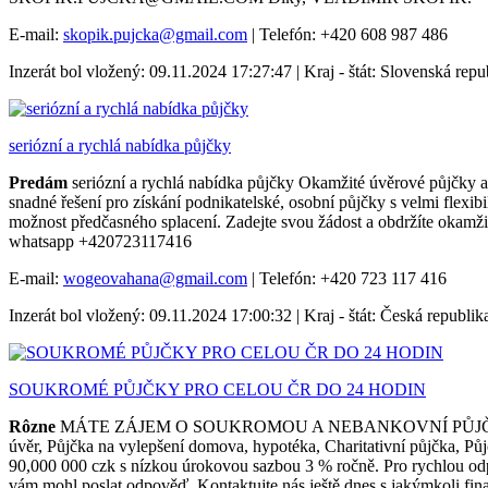
E-mail:
skopik.pujcka@gmail.com
| Telefón: +420 608 987 486
Inzerát bol vložený: 09.11.2024 17:27:47 | Kraj - štát: Slovenská repu
seriózní a rychlá nabídka půjčky
Predám
seriózní a rychlá nabídka půjčky Okamžité úvěrové půjčky
snadné řešení pro získání podnikatelské, osobní půjčky s velmi flexi
možnost předčasného splacení. Zadejte svou žádost a obdržíte oka
whatsapp +420723117416
E-mail:
wogeovahana@gmail.com
| Telefón: +420 723 117 416
Inzerát bol vložený: 09.11.2024 17:00:32 | Kraj - štát: Česká republik
SOUKROMÉ PŮJČKY PRO CELOU ČR DO 24 HODIN
Rôzne
MÁTE ZÁJEM O SOUKROMOU A NEBANKOVNÍ PŮJČKU Ahoj, Rychl
úvěr, Půjčka na vylepšení domova, hypotéka, Charitativní půjčka, Pů
90,000 000 czk s nízkou úrokovou sazbou 3 % ročně. Pro rychlou od
vám mohl poslat odpověď. Kontaktujte nás ještě dnes s jakýmkoli fin