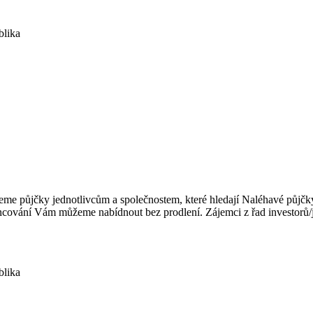
blika
e půjčky jednotlivcům a společnostem, které hledají Naléhavé půjčky
ncování Vám můžeme nabídnout bez prodlení. Zájemci z řad investorů/je
blika