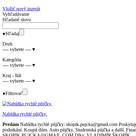
Vložiť nový inzerát
Vyhľadávanie
Hľadané slovo
●
Hľadaj
Druh
---- vyberte ----
▼
Kategória
---- vyberte ----
▼
Kraj - štát
---- vyberte ----
▼
●
Filtrovať
Nabídka rychlé půjčky.
Predám
Nabídka rychlé půjčky: skopik.pujcka@gmail.com Poskytujem
podnikání. Koupit dům. Auto půjčky. Studentská půjčka a další. Fina
SKOPIK.PUJCKA@GMAIL.COM Díky, VLADIMÍR ŠKOPÍK.