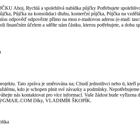
chlá a spolehlivá nabídka půjčky Potřebujete spolehlivou a r
 půjčka, Půjčka na konsolidaci dluhu, komerční půjčka, Půjčka na vzdě
hlou odpověď odpovězte přímo na mou e-mailovou adresu (e-mail: tasc
li finančním účelem a sdělte nám částku, kterou potřebujete, a dobu s
a
ojektu. Tato zpráva je směrována na; Chudí jednotlivci nebo ti, kteří 
každému, kdo je schopen plnit své závazky a podmínky. Nepotřebujeme
hejte nás kontaktovat pro více informací. Vaše žádost bude vyřízena 
UJCKA@GMAIL.COM Díky, VLADIMÍR ŠKOPÍK.
blika