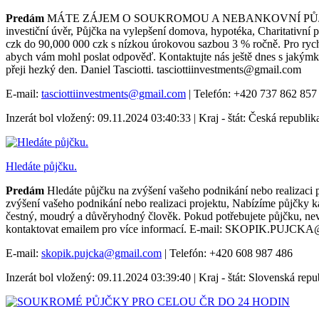
Predám
MÁTE ZÁJEM O SOUKROMOU A NEBANKOVNÍ PŮJČKU Ahoj, Ry
investiční úvěr, Půjčka na vylepšení domova, hypotéka, Charitativní
czk do 90,000 000 czk s nízkou úrokovou sazbou 3 % ročně. Pro ryc
abych vám mohl poslat odpověď. Kontaktujte nás ještě dnes s jakýmko
přeji hezký den. Daniel Tasciotti. tasciottiinvestments@gmail.com
E-mail:
tasciottiinvestments@gmail.com
| Telefón: +420 737 862 857
Inzerát bol vložený: 09.11.2024 03:40:33 | Kraj - štát: Česká republik
Hledáte půjčku.
Predám
Hledáte půjčku na zvýšení vašeho podnikání nebo realizaci pr
zvýšení vašeho podnikání nebo realizaci projektu, Nabízíme půjčky 
čestný, moudrý a důvěryhodný člověk. Pokud potřebujete půjčku, nevá
kontaktovat emailem pro více informací. E-mail: SKOPIK.P
E-mail:
skopik.pujcka@gmail.com
| Telefón: +420 608 987 486
Inzerát bol vložený: 09.11.2024 03:39:40 | Kraj - štát: Slovenská repu