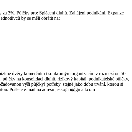
 za 3%. Půjčky pro: Splácení dluhů. Zahájení podnikání. Expanze
dnotlivců by se měli obrátit na:
abízíme úvěry komerčním i soukromým organizacím v rozmezí od 50
půjčky na konsolidaci dluhů, rizikový kapitál, podnikatelské půjčky,
adovanou výši půjčky! potřeby, stejně jako dobu trvání, kterou si
oritou. Pošlete e-mail na adresu jeskoj55@gmail.com