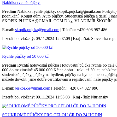
Nabídka rychlé půjčky.
Predám
Nabídka rychlé půjčky: skopik.pujcka@gmail.com Poskytujem
podnikání. Koupit dům. Auto půjčky. Studentská půjčka a další. Fina
SKOPIK.PUJCKA@GMAIL.COM Díky, VLADIMÍR ŠKOPÍK.
E-mail:
skopik.pujcka@gmail.com
| Telefón: +420 608 987 486
Inzerát bol vložený: 09.11.2024 12:07:09 | Kraj - štát: Slovenská repu
Rychlé půjčky od 50 000 kč
Predám
Rychlá hotovostní půjčka Hotovostní půjčka rychle po cel
000 do maximálně 45 000 000 Kč na dobu 1 roku až 30 let, nabízíme ú
studentské půjčky, půjčky na bydlení, půjčky na bydlení nebo „půjčk
můžete dovolit, jsme dobře certifikovaní a registrovaní, naše půjčky 
E-mail:
jeskoj55@gmail.com
| Telefón: +420 674 327 996
Inzerát bol vložený: 09.11.2024 11:55:03 | Kraj - štát: Nitriansky
SOUKROMÉ PŮJČKY PRO CELOU ČR DO 24 HODIN