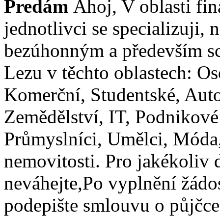
Predám
Ahoj, V oblasti fin
jednotlivci se specializuji,
bezúhonným a především s
Lezu v těchto oblastech: O
Komerční, Studentské, Aut
Zemědělství, IT, Podnikové 
Průmyslníci, Umělci, Móda,
nemovitosti. Pro jakékoliv 
neváhejte,Po vyplnění žádos
podepište smlouvu o půjčce