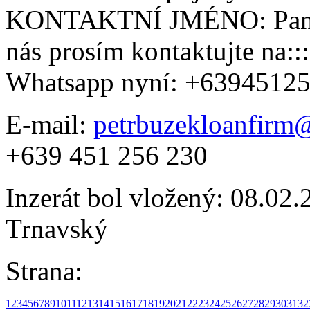
KONTAKTNÍ JMÉNO: Pan Pe
nás prosím kontaktujte na:
Whatsapp nyní: +6394512
E-mail:
petrbuzekloanfirm
+639 451 256 230
Inzerát bol vložený: 08.02.2
Trnavský
Strana:
1
2
3
4
5
6
7
8
9
10
11
12
13
14
15
16
17
18
19
20
21
22
23
24
25
26
27
28
29
30
31
32