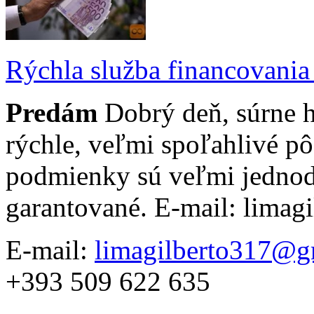
Rýchla služba financovania
Predám
Dobrý deň, súrne 
rýchle, veľmi spoľahlivé p
podmienky sú veľmi jednod
garantované. E-mail: lima
E-mail:
limagilberto317@g
+393 509 622 635