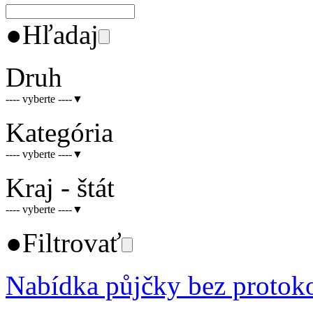
●
Hľadaj
Druh
---- vyberte ----
▼
Kategória
---- vyberte ----
▼
Kraj - štát
---- vyberte ----
▼
●
Filtrovať
Nabídka půjčky bez protok