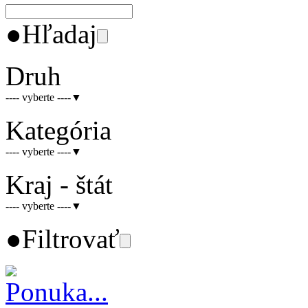
●
Hľadaj
Druh
---- vyberte ----
▼
Kategória
---- vyberte ----
▼
Kraj - štát
---- vyberte ----
▼
●
Filtrovať