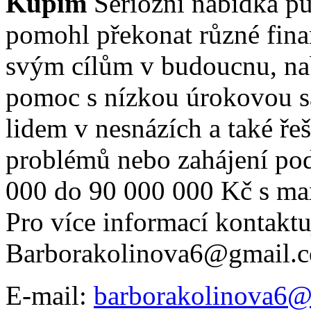
Kúpim
Seriózní nabídka p
pomohl překonat různé finanč
svým cílům v budoucnu, na
pomoc s nízkou úrokovou 
lidem v nesnázích a také řeš
problémů nebo zahájení po
000 do 90 000 000 Kč s ma
Pro více informací kontaktu
Barborakolinova6@gmail.
E-mail:
barborakolinova6