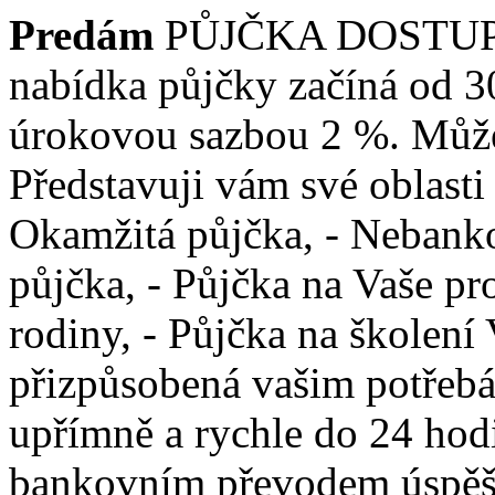
Predám
PŮJČKA DOSTUP
nabídka půjčky začíná od 3
úrokovou sazbou 2 %. Můžet
Představuji vám své oblasti
Okamžitá půjčka, - Nebanko
půjčka, - Půjčka na Vaše pr
rodiny, - Půjčka na školení 
přizpůsobená vašim potřebá
upřímně a rychle do 24 hod
bankovním převodem úspěšn