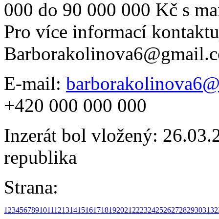
000 do 90 000 000 Kč s ma
Pro více informací kontaktu
Barborakolinova6@gmail.
E-mail:
barborakolinova6
+420 000 000 000
Inzerát bol vložený: 26.03.2
republika
Strana:
1
2
3
4
5
6
7
8
9
10
11
12
13
14
15
16
17
18
19
20
21
22
23
24
25
26
27
28
29
30
31
32