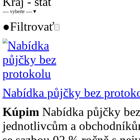
Kraj - štát
---- vyberte ----
▼
●
Filtrovať
Nabídka půjčky bez protok
Kúpim
Nabídka půjčky bez
jednotlivcům a obchodník
se sazbou 02 % ročně s nejvě