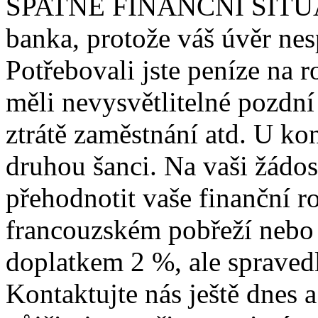
ŠPATNÉ FINANČNÍ SITUACI
banka, protože váš úvěr nes
Potřebovali jste peníze na r
měli nevysvětlitelné pozdní
ztrátě zaměstnání atd. U ko
druhou šanci. Na vaši žádos
přehodnotit vaše finanční ro
francouzském pobřeží nebo
doplatkem 2 %, ale spravedl
Kontaktujte nás ještě dnes a