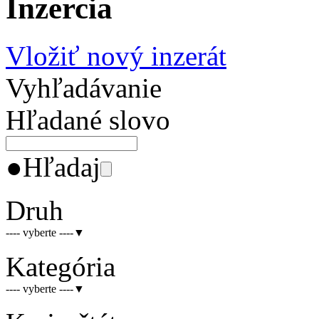
Inzercia
Vložiť nový inzerát
Vyhľadávanie
Hľadané slovo
●
Hľadaj
Druh
---- vyberte ----
▼
Kategória
---- vyberte ----
▼