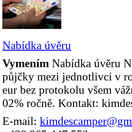
Nabídka úvěru
Vymením
Nabídka úvěru N
půjčky mezi jednotlivci v 
eur bez protokolu všem vá
02% ročně. Kontakt: kimd
E-mail:
kimdescamper@gma