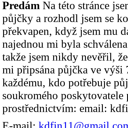
Predám
Na této stránce js
půjčky a rozhodl jsem se ko
překvapen, když jsem mu da
najednou mi byla schválena
takže jsem nikdy nevěřil, ž
mi připsána půjčka ve výši
každému, kdo potřebuje půjč
soukromého poskytovatele p
prostřednictvím: email: k
E-mail:
kdfin11@gmail.co