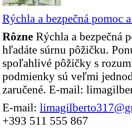
Rýchla a bezpečná pomoc a 
Rôzne
Rýchla a bezpečná p
hľadáte súrnu pôžičku. Po
spoľahlivé pôžičky s rozu
podmienky sú veľmi jednod
zaručené. E-mail: limagil
E-mail:
limagilberto317@g
+393 511 555 867