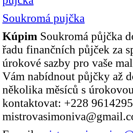
Soukromá pujčka
Kúpim
Soukromá půjčka d
řadu finančních půjček za 
úrokové sazby pro vaše mal
Vám nabídnout půjčky až d
několika měsíců s úrokovo
kontaktovat: +228 9614295
mistrovasimoniva@gmail.