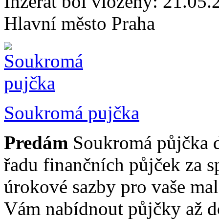
Inzerát bol vložený: 21.05.2
Hlavní město Praha
Soukromá pujčka
Predám
Soukromá půjčka 
řadu finančních půjček za 
úrokové sazby pro vaše mal
Vám nabídnout půjčky až d