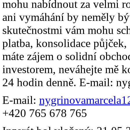
mohu nabídnout za velmi r
ani vymáhání by neměly být
skutečnostmi vám mohu schv
platba, konsolidace půjček
máte zájem o solidní obch
investorem, neváhejte mě k
24 hodin denně. E-mail: 
E-mail:
nygrinovamarcela
+420 765 678 765