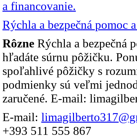
Rýchla a bezpečná pomoc a 
Rôzne
Rýchla a bezpečná p
hľadáte súrnu pôžičku. Po
spoľahlivé pôžičky s rozu
podmienky sú veľmi jednod
zaručené. E-mail: limagil
E-mail:
limagilberto317@g
+393 511 555 867