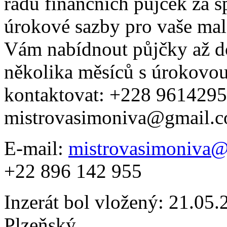
řadu finančních půjček za 
úrokové sazby pro vaše mal
Vám nabídnout půjčky až d
několika měsíců s úrokovo
kontaktovat: +228 9614295
mistrovasimoniva@gmail.
E-mail:
mistrovasimoniva
+22 896 142 955
Inzerát bol vložený: 21.05.2
Plzeňský