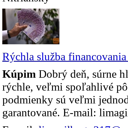
Rýchla služba financovania
Kúpim
Dobrý deň, súrne h
rýchle, veľmi spoľahlivé p
podmienky sú veľmi jednod
garantované. E-mail: lima