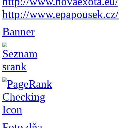
http://www.novaexota.eu/
http://www.epapousek.cz/
Banner
Foto dňa