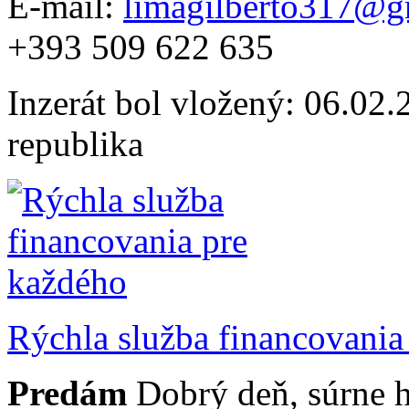
E-mail:
limagilberto317@g
+393 509 622 635
Inzerát bol vložený: 06.02.2
republika
Rýchla služba financovania
Predám
Dobrý deň, súrne 