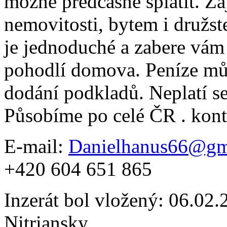
možné předčasně splatit. Za
nemovitosti, bytem i družs
je jednoduché a zabere vám 
pohodlí domova. Peníze můž
dodání podkladů. Neplatí s
Působíme po celé ČR . kon
E-mail:
Danielhanus66@gm
+420 604 651 865
Inzerát bol vložený: 06.02.2
Nitriansky