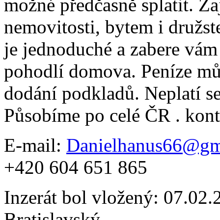
možné předčasně splatit. Za
nemovitosti, bytem i družs
je jednoduché a zabere vám 
pohodlí domova. Peníze můž
dodání podkladů. Neplatí s
Působíme po celé ČR . kon
E-mail:
Danielhanus66@gm
+420 604 651 865
Inzerát bol vložený: 07.02.2
Bratislavský