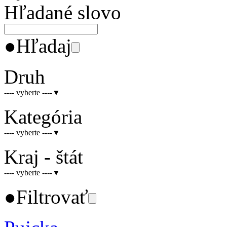
Hľadané slovo
●
Hľadaj
Druh
---- vyberte ----
▼
Kategória
---- vyberte ----
▼
Kraj - štát
---- vyberte ----
▼
●
Filtrovať