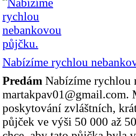
Nabízíme rychlou nebankov
Predám
Nabízíme rychlou 
martakpav01@gmail.com. Má
poskytování zvláštních, k
půjček ve výši 50 000 až 
chce, aby tato půjčka byla 