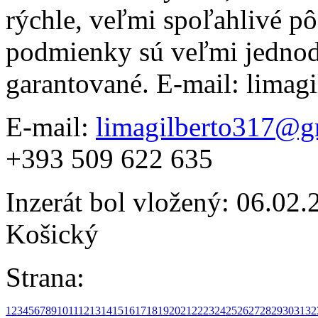
rýchle, veľmi spoľahlivé p
podmienky sú veľmi jednod
garantované. E-mail: lima
E-mail:
limagilberto317@g
+393 509 622 635
Inzerát bol vložený: 06.02.2
Košický
Strana:
1
2
3
4
5
6
7
8
9
10
11
12
13
14
15
16
17
18
19
20
21
22
23
24
25
26
27
28
29
30
31
32